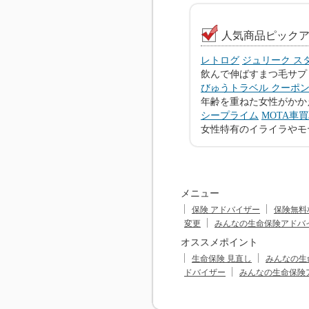
人気商品ピック
レトログ
ジュリーク ス
飲んで伸ばすまつ毛サプ
びゅうトラベル クーポ
年齢を重ねた女性がかか
シープライム
MOTA車
女性特有のイライラやモ
メニュー
保険 アドバイザー
保険無料
変更
みんなの生命保険アドバ
オススメポイント
生命保険 見直し
みんなの生
ドバイザー
みんなの生命保険