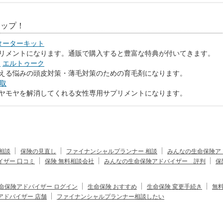
アップ！
ターターキット
リメントになります。通販で購入すると豊富な特典が付いてきます。
ン
エルトゥーク
える悩みの頭皮対策・薄毛対策のための育毛剤になります。
買取
ヤモヤを解消してくれる女性専用サプリメントになります。
相談
保険の見直し
ファイナンシャルプランナー 相談
みんなの生命保険ア
イザー 口コミ
保険 無料相談会社
みんなの生命保険アドバイザー 評判
保
命保険アドバイザー ログイン
生命保険 おすすめ
生命保険 変更手続き
無
アドバイザー 店舗
ファイナンシャルプランナー相談したい